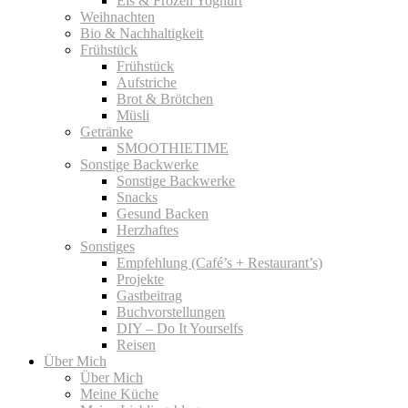
Eis & Frozen Yoghurt
Weihnachten
Bio & Nachhaltigkeit
Frühstück
Frühstück
Aufstriche
Brot & Brötchen
Müsli
Getränke
SMOOTHIETIME
Sonstige Backwerke
Sonstige Backwerke
Snacks
Gesund Backen
Herzhaftes
Sonstiges
Empfehlung (Café’s + Restaurant’s)
Projekte
Gastbeitrag
Buchvorstellungen
DIY – Do It Yourselfs
Reisen
Über Mich
Über Mich
Meine Küche