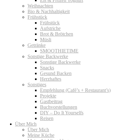
Eis & Frozen Yoghurt
Weihnachten
Bio & Nachhaltigkeit
Frühstück
Frühstück
Aufstriche
Brot & Brötchen
Müsli
Getränke
SMOOTHIETIME
Sonstige Backwerke
Sonstige Backwerke
Snacks
Gesund Backen
Herzhaftes
Sonstiges
Empfehlung (Café’s + Restaurant’s)
Projekte
Gastbeitrag
Buchvorstellungen
DIY – Do It Yourselfs
Reisen
Über Mich
Über Mich
Meine Küche