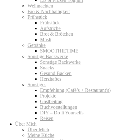
Eis & Frozen Yoghurt
Weihnachten
Bio & Nachhaltigkeit
Frühstück
Frühstück
Aufstriche
Brot & Brötchen
Müsli
Getränke
SMOOTHIETIME
Sonstige Backwerke
Sonstige Backwerke
Snacks
Gesund Backen
Herzhaftes
Sonstiges
Empfehlung (Café’s + Restaurant’s)
Projekte
Gastbeitrag
Buchvorstellungen
DIY – Do It Yourselfs
Reisen
Über Mich
Über Mich
Meine Küche