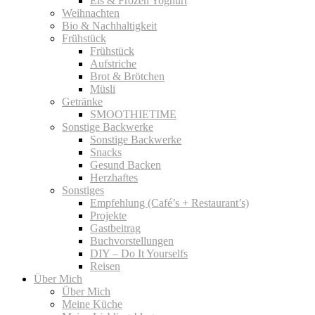
Eis & Frozen Yoghurt
Weihnachten
Bio & Nachhaltigkeit
Frühstück
Frühstück
Aufstriche
Brot & Brötchen
Müsli
Getränke
SMOOTHIETIME
Sonstige Backwerke
Sonstige Backwerke
Snacks
Gesund Backen
Herzhaftes
Sonstiges
Empfehlung (Café’s + Restaurant’s)
Projekte
Gastbeitrag
Buchvorstellungen
DIY – Do It Yourselfs
Reisen
Über Mich
Über Mich
Meine Küche