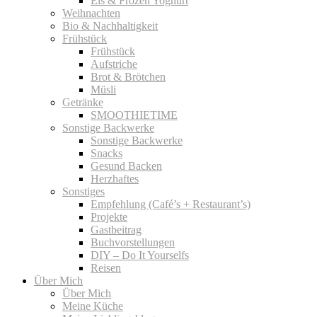
Eis & Frozen Yoghurt
Weihnachten
Bio & Nachhaltigkeit
Frühstück
Frühstück
Aufstriche
Brot & Brötchen
Müsli
Getränke
SMOOTHIETIME
Sonstige Backwerke
Sonstige Backwerke
Snacks
Gesund Backen
Herzhaftes
Sonstiges
Empfehlung (Café’s + Restaurant’s)
Projekte
Gastbeitrag
Buchvorstellungen
DIY – Do It Yourselfs
Reisen
Über Mich
Über Mich
Meine Küche