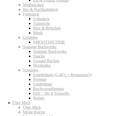
Eis & Frozen Yoghurt
Weihnachten
Bio & Nachhaltigkeit
Frühstück
Frühstück
Aufstriche
Brot & Brötchen
Müsli
Getränke
SMOOTHIETIME
Sonstige Backwerke
Sonstige Backwerke
Snacks
Gesund Backen
Herzhaftes
Sonstiges
Empfehlung (Café’s + Restaurant’s)
Projekte
Gastbeitrag
Buchvorstellungen
DIY – Do It Yourselfs
Reisen
Über Mich
Über Mich
Meine Küche