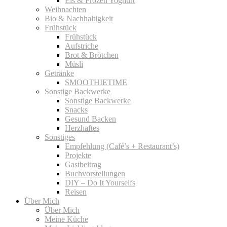
Eis & Frozen Yoghurt
Weihnachten
Bio & Nachhaltigkeit
Frühstück
Frühstück
Aufstriche
Brot & Brötchen
Müsli
Getränke
SMOOTHIETIME
Sonstige Backwerke
Sonstige Backwerke
Snacks
Gesund Backen
Herzhaftes
Sonstiges
Empfehlung (Café’s + Restaurant’s)
Projekte
Gastbeitrag
Buchvorstellungen
DIY – Do It Yourselfs
Reisen
Über Mich
Über Mich
Meine Küche