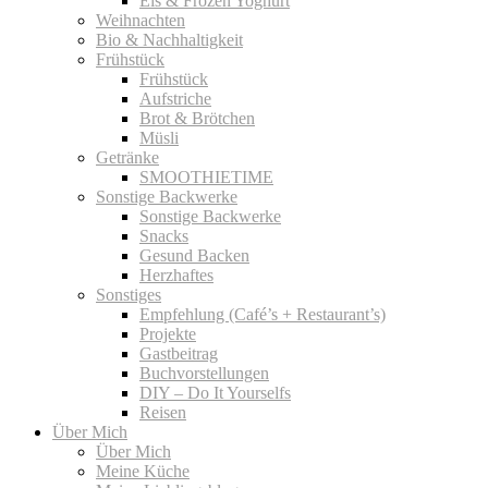
Eis & Frozen Yoghurt
Weihnachten
Bio & Nachhaltigkeit
Frühstück
Frühstück
Aufstriche
Brot & Brötchen
Müsli
Getränke
SMOOTHIETIME
Sonstige Backwerke
Sonstige Backwerke
Snacks
Gesund Backen
Herzhaftes
Sonstiges
Empfehlung (Café’s + Restaurant’s)
Projekte
Gastbeitrag
Buchvorstellungen
DIY – Do It Yourselfs
Reisen
Über Mich
Über Mich
Meine Küche