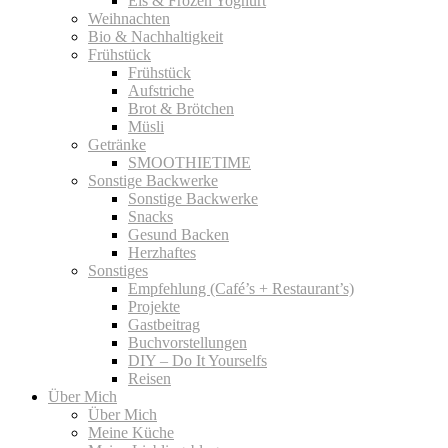
Eis & Frozen Yoghurt
Weihnachten
Bio & Nachhaltigkeit
Frühstück
Frühstück
Aufstriche
Brot & Brötchen
Müsli
Getränke
SMOOTHIETIME
Sonstige Backwerke
Sonstige Backwerke
Snacks
Gesund Backen
Herzhaftes
Sonstiges
Empfehlung (Café’s + Restaurant’s)
Projekte
Gastbeitrag
Buchvorstellungen
DIY – Do It Yourselfs
Reisen
Über Mich
Über Mich
Meine Küche