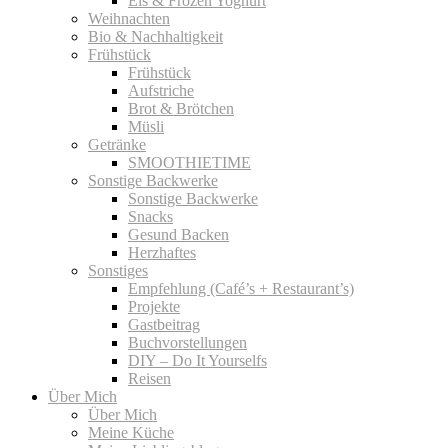
Eis & Frozen Yoghurt
Weihnachten
Bio & Nachhaltigkeit
Frühstück
Frühstück
Aufstriche
Brot & Brötchen
Müsli
Getränke
SMOOTHIETIME
Sonstige Backwerke
Sonstige Backwerke
Snacks
Gesund Backen
Herzhaftes
Sonstiges
Empfehlung (Café’s + Restaurant’s)
Projekte
Gastbeitrag
Buchvorstellungen
DIY – Do It Yourselfs
Reisen
Über Mich
Über Mich
Meine Küche