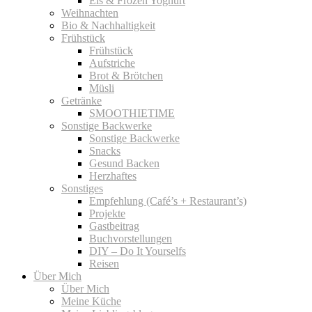
Eis & Frozen Yoghurt
Weihnachten
Bio & Nachhaltigkeit
Frühstück
Frühstück
Aufstriche
Brot & Brötchen
Müsli
Getränke
SMOOTHIETIME
Sonstige Backwerke
Sonstige Backwerke
Snacks
Gesund Backen
Herzhaftes
Sonstiges
Empfehlung (Café’s + Restaurant’s)
Projekte
Gastbeitrag
Buchvorstellungen
DIY – Do It Yourselfs
Reisen
Über Mich
Über Mich
Meine Küche