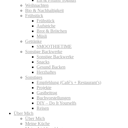
Eis & Frozen Yoghurt
Weihnachten
Bio & Nachhaltigkeit
Frühstück
Frühstück
Aufstriche
Brot & Brötchen
Müsli
Getränke
SMOOTHIETIME
Sonstige Backwerke
Sonstige Backwerke
Snacks
Gesund Backen
Herzhaftes
Sonstiges
Empfehlung (Café’s + Restaurant’s)
Projekte
Gastbeitrag
Buchvorstellungen
DIY – Do It Yourselfs
Reisen
Über Mich
Über Mich
Meine Küche