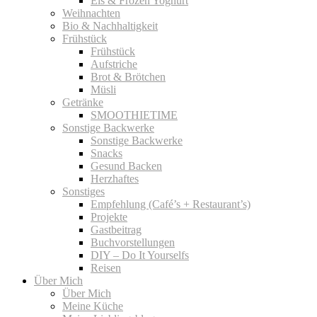
Eis & Frozen Yoghurt
Weihnachten
Bio & Nachhaltigkeit
Frühstück
Frühstück
Aufstriche
Brot & Brötchen
Müsli
Getränke
SMOOTHIETIME
Sonstige Backwerke
Sonstige Backwerke
Snacks
Gesund Backen
Herzhaftes
Sonstiges
Empfehlung (Café’s + Restaurant’s)
Projekte
Gastbeitrag
Buchvorstellungen
DIY – Do It Yourselfs
Reisen
Über Mich
Über Mich
Meine Küche