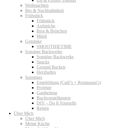
Eis & Frozen Yoghurt
Weihnachten
Bio & Nachhaltigkeit
Frühstück
Frühstück
Aufstriche
Brot & Brötchen
Müsli
Getränke
SMOOTHIETIME
Sonstige Backwerke
Sonstige Backwerke
Snacks
Gesund Backen
Herzhaftes
Sonstiges
Empfehlung (Café’s + Restaurant’s)
Projekte
Gastbeitrag
Buchvorstellungen
DIY – Do It Yourselfs
Reisen
Über Mich
Über Mich
Meine Küche