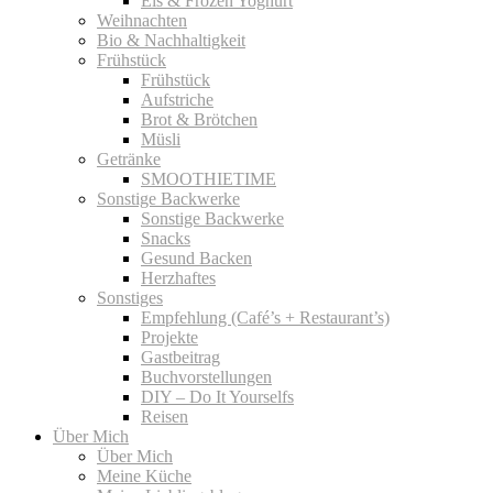
Eis & Frozen Yoghurt
Weihnachten
Bio & Nachhaltigkeit
Frühstück
Frühstück
Aufstriche
Brot & Brötchen
Müsli
Getränke
SMOOTHIETIME
Sonstige Backwerke
Sonstige Backwerke
Snacks
Gesund Backen
Herzhaftes
Sonstiges
Empfehlung (Café’s + Restaurant’s)
Projekte
Gastbeitrag
Buchvorstellungen
DIY – Do It Yourselfs
Reisen
Über Mich
Über Mich
Meine Küche