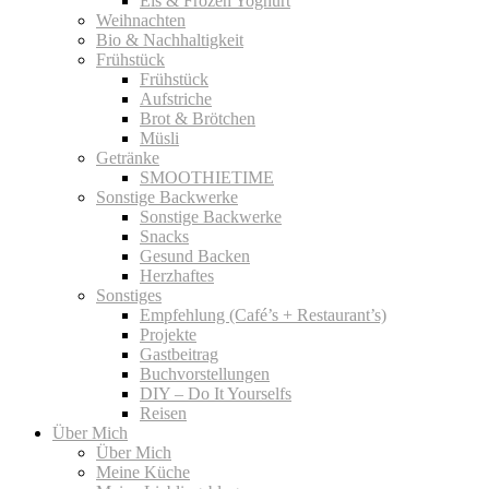
Eis & Frozen Yoghurt
Weihnachten
Bio & Nachhaltigkeit
Frühstück
Frühstück
Aufstriche
Brot & Brötchen
Müsli
Getränke
SMOOTHIETIME
Sonstige Backwerke
Sonstige Backwerke
Snacks
Gesund Backen
Herzhaftes
Sonstiges
Empfehlung (Café’s + Restaurant’s)
Projekte
Gastbeitrag
Buchvorstellungen
DIY – Do It Yourselfs
Reisen
Über Mich
Über Mich
Meine Küche