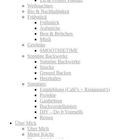
Eis & Frozen Yoghurt
Weihnachten
Bio & Nachhaltigkeit
Frühstück
Frühstück
Aufstriche
Brot & Brötchen
Müsli
Getränke
SMOOTHIETIME
Sonstige Backwerke
Sonstige Backwerke
Snacks
Gesund Backen
Herzhaftes
Sonstiges
Empfehlung (Café’s + Restaurant’s)
Projekte
Gastbeitrag
Buchvorstellungen
DIY – Do It Yourselfs
Reisen
Über Mich
Über Mich
Meine Küche