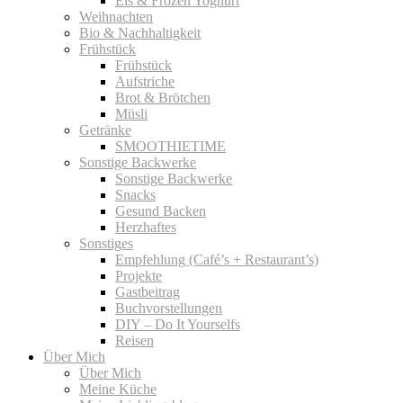
Eis & Frozen Yoghurt
Weihnachten
Bio & Nachhaltigkeit
Frühstück
Frühstück
Aufstriche
Brot & Brötchen
Müsli
Getränke
SMOOTHIETIME
Sonstige Backwerke
Sonstige Backwerke
Snacks
Gesund Backen
Herzhaftes
Sonstiges
Empfehlung (Café’s + Restaurant’s)
Projekte
Gastbeitrag
Buchvorstellungen
DIY – Do It Yourselfs
Reisen
Über Mich
Über Mich
Meine Küche