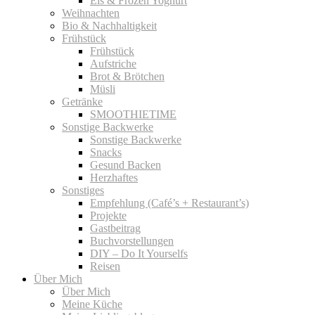
Eis & Frozen Yoghurt
Weihnachten
Bio & Nachhaltigkeit
Frühstück
Frühstück
Aufstriche
Brot & Brötchen
Müsli
Getränke
SMOOTHIETIME
Sonstige Backwerke
Sonstige Backwerke
Snacks
Gesund Backen
Herzhaftes
Sonstiges
Empfehlung (Café’s + Restaurant’s)
Projekte
Gastbeitrag
Buchvorstellungen
DIY – Do It Yourselfs
Reisen
Über Mich
Über Mich
Meine Küche