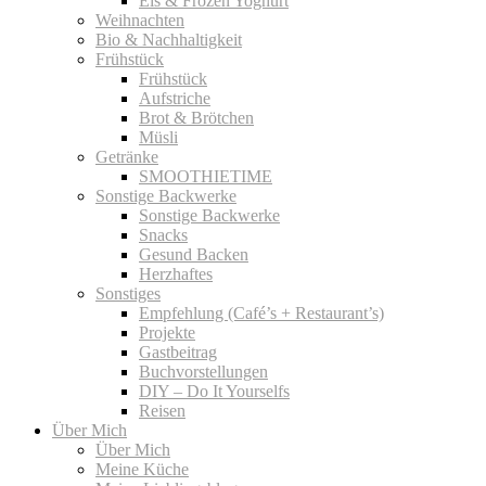
Eis & Frozen Yoghurt
Weihnachten
Bio & Nachhaltigkeit
Frühstück
Frühstück
Aufstriche
Brot & Brötchen
Müsli
Getränke
SMOOTHIETIME
Sonstige Backwerke
Sonstige Backwerke
Snacks
Gesund Backen
Herzhaftes
Sonstiges
Empfehlung (Café’s + Restaurant’s)
Projekte
Gastbeitrag
Buchvorstellungen
DIY – Do It Yourselfs
Reisen
Über Mich
Über Mich
Meine Küche