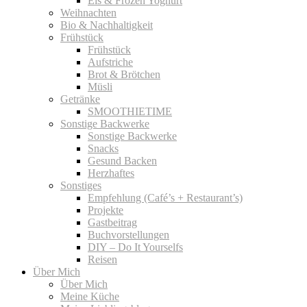
Eis & Frozen Yoghurt
Weihnachten
Bio & Nachhaltigkeit
Frühstück
Frühstück
Aufstriche
Brot & Brötchen
Müsli
Getränke
SMOOTHIETIME
Sonstige Backwerke
Sonstige Backwerke
Snacks
Gesund Backen
Herzhaftes
Sonstiges
Empfehlung (Café’s + Restaurant’s)
Projekte
Gastbeitrag
Buchvorstellungen
DIY – Do It Yourselfs
Reisen
Über Mich
Über Mich
Meine Küche