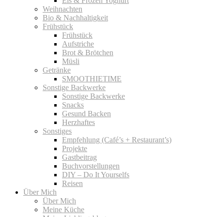
Eis & Frozen Yoghurt
Weihnachten
Bio & Nachhaltigkeit
Frühstück
Frühstück
Aufstriche
Brot & Brötchen
Müsli
Getränke
SMOOTHIETIME
Sonstige Backwerke
Sonstige Backwerke
Snacks
Gesund Backen
Herzhaftes
Sonstiges
Empfehlung (Café’s + Restaurant’s)
Projekte
Gastbeitrag
Buchvorstellungen
DIY – Do It Yourselfs
Reisen
Über Mich
Über Mich
Meine Küche