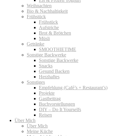
Eis & Frozen Yoghurt
Weihnachten
Bio & Nachhaltigkeit
Frühstück
Frühstück
Aufstriche
Brot & Brötchen
Müsli
Getränke
SMOOTHIETIME
Sonstige Backwerke
Sonstige Backwerke
Snacks
Gesund Backen
Herzhaftes
Sonstiges
Empfehlung (Café’s + Restaurant’s)
Projekte
Gastbeitrag
Buchvorstellungen
DIY – Do It Yourselfs
Reisen
Über Mich
Über Mich
Meine Küche