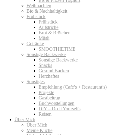
Eis & Frozen Yoghurt
Weihnachten
Bio & Nachhaltigkeit
Frühstück
Frühstück
Aufstriche
Brot & Brötchen
Müsli
Getränke
SMOOTHIETIME
Sonstige Backwerke
Sonstige Backwerke
Snacks
Gesund Backen
Herzhaftes
Sonstiges
Empfehlung (Café’s + Restaurant’s)
Projekte
Gastbeitrag
Buchvorstellungen
DIY – Do It Yourselfs
Reisen
Über Mich
Über Mich
Meine Küche