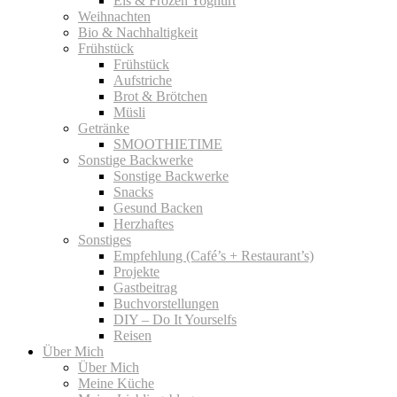
Eis & Frozen Yoghurt
Weihnachten
Bio & Nachhaltigkeit
Frühstück
Frühstück
Aufstriche
Brot & Brötchen
Müsli
Getränke
SMOOTHIETIME
Sonstige Backwerke
Sonstige Backwerke
Snacks
Gesund Backen
Herzhaftes
Sonstiges
Empfehlung (Café’s + Restaurant’s)
Projekte
Gastbeitrag
Buchvorstellungen
DIY – Do It Yourselfs
Reisen
Über Mich
Über Mich
Meine Küche