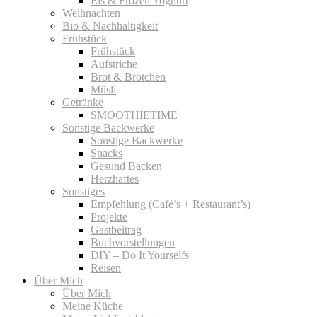
Eis & Frozen Yoghurt
Weihnachten
Bio & Nachhaltigkeit
Frühstück
Frühstück
Aufstriche
Brot & Brötchen
Müsli
Getränke
SMOOTHIETIME
Sonstige Backwerke
Sonstige Backwerke
Snacks
Gesund Backen
Herzhaftes
Sonstiges
Empfehlung (Café’s + Restaurant’s)
Projekte
Gastbeitrag
Buchvorstellungen
DIY – Do It Yourselfs
Reisen
Über Mich
Über Mich
Meine Küche