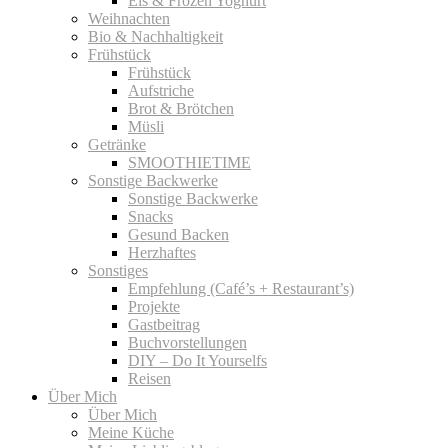
Eis & Frozen Yoghurt
Weihnachten
Bio & Nachhaltigkeit
Frühstück
Frühstück
Aufstriche
Brot & Brötchen
Müsli
Getränke
SMOOTHIETIME
Sonstige Backwerke
Sonstige Backwerke
Snacks
Gesund Backen
Herzhaftes
Sonstiges
Empfehlung (Café’s + Restaurant’s)
Projekte
Gastbeitrag
Buchvorstellungen
DIY – Do It Yourselfs
Reisen
Über Mich
Über Mich
Meine Küche