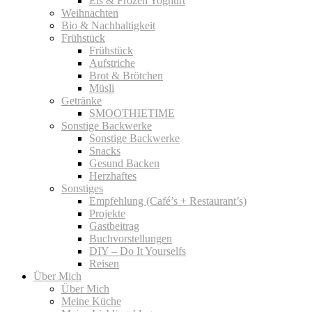
Eis & Frozen Yoghurt
Weihnachten
Bio & Nachhaltigkeit
Frühstück
Frühstück
Aufstriche
Brot & Brötchen
Müsli
Getränke
SMOOTHIETIME
Sonstige Backwerke
Sonstige Backwerke
Snacks
Gesund Backen
Herzhaftes
Sonstiges
Empfehlung (Café’s + Restaurant’s)
Projekte
Gastbeitrag
Buchvorstellungen
DIY – Do It Yourselfs
Reisen
Über Mich
Über Mich
Meine Küche