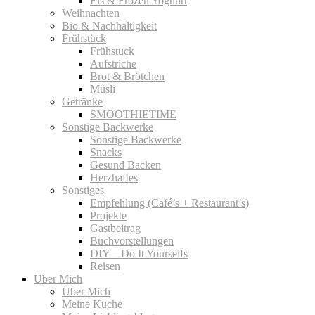
Eis & Frozen Yoghurt
Weihnachten
Bio & Nachhaltigkeit
Frühstück
Frühstück
Aufstriche
Brot & Brötchen
Müsli
Getränke
SMOOTHIETIME
Sonstige Backwerke
Sonstige Backwerke
Snacks
Gesund Backen
Herzhaftes
Sonstiges
Empfehlung (Café’s + Restaurant’s)
Projekte
Gastbeitrag
Buchvorstellungen
DIY – Do It Yourselfs
Reisen
Über Mich
Über Mich
Meine Küche