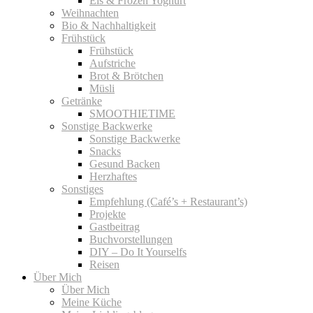
Eis & Frozen Yoghurt
Weihnachten
Bio & Nachhaltigkeit
Frühstück
Frühstück
Aufstriche
Brot & Brötchen
Müsli
Getränke
SMOOTHIETIME
Sonstige Backwerke
Sonstige Backwerke
Snacks
Gesund Backen
Herzhaftes
Sonstiges
Empfehlung (Café’s + Restaurant’s)
Projekte
Gastbeitrag
Buchvorstellungen
DIY – Do It Yourselfs
Reisen
Über Mich
Über Mich
Meine Küche