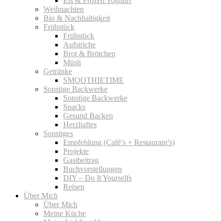
Eis & Frozen Yoghurt
Weihnachten
Bio & Nachhaltigkeit
Frühstück
Frühstück
Aufstriche
Brot & Brötchen
Müsli
Getränke
SMOOTHIETIME
Sonstige Backwerke
Sonstige Backwerke
Snacks
Gesund Backen
Herzhaftes
Sonstiges
Empfehlung (Café’s + Restaurant’s)
Projekte
Gastbeitrag
Buchvorstellungen
DIY – Do It Yourselfs
Reisen
Über Mich
Über Mich
Meine Küche