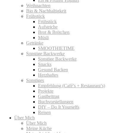
Eis & Frozen Yoghurt
Weihnachten
Bio & Nachhaltigkeit
Frühstück
Frühstück
Aufstriche
Brot & Brötchen
Müsli
Getränke
SMOOTHIETIME
Sonstige Backwerke
Sonstige Backwerke
Snacks
Gesund Backen
Herzhaftes
Sonstiges
Empfehlung (Café’s + Restaurant’s)
Projekte
Gastbeitrag
Buchvorstellungen
DIY – Do It Yourselfs
Reisen
Über Mich
Über Mich
Meine Küche