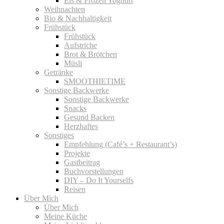
Eis & Frozen Yoghurt
Weihnachten
Bio & Nachhaltigkeit
Frühstück
Frühstück
Aufstriche
Brot & Brötchen
Müsli
Getränke
SMOOTHIETIME
Sonstige Backwerke
Sonstige Backwerke
Snacks
Gesund Backen
Herzhaftes
Sonstiges
Empfehlung (Café’s + Restaurant’s)
Projekte
Gastbeitrag
Buchvorstellungen
DIY – Do It Yourselfs
Reisen
Über Mich
Über Mich
Meine Küche