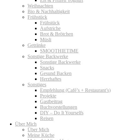
Eis & Frozen Yoghurt
Weihnachten
Bio & Nachhaltigkeit
Frühstück
Frühstück
Aufstriche
Brot & Brötchen
Müsli
Getränke
SMOOTHIETIME
Sonstige Backwerke
Sonstige Backwerke
Snacks
Gesund Backen
Herzhaftes
Sonstiges
Empfehlung (Café’s + Restaurant’s)
Projekte
Gastbeitrag
Buchvorstellungen
DIY – Do It Yourselfs
Reisen
Über Mich
Über Mich
Meine Küche