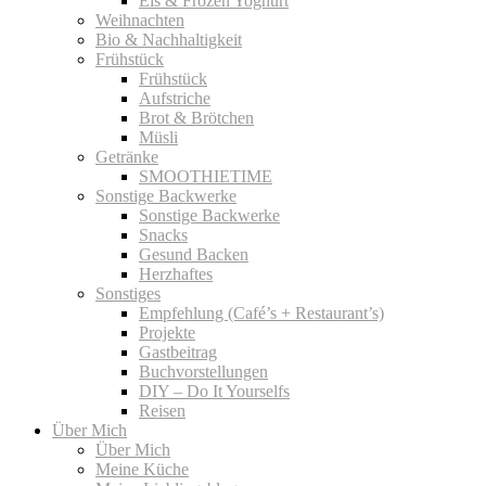
Eis & Frozen Yoghurt
Weihnachten
Bio & Nachhaltigkeit
Frühstück
Frühstück
Aufstriche
Brot & Brötchen
Müsli
Getränke
SMOOTHIETIME
Sonstige Backwerke
Sonstige Backwerke
Snacks
Gesund Backen
Herzhaftes
Sonstiges
Empfehlung (Café’s + Restaurant’s)
Projekte
Gastbeitrag
Buchvorstellungen
DIY – Do It Yourselfs
Reisen
Über Mich
Über Mich
Meine Küche