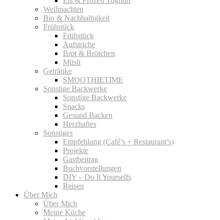
Eis & Frozen Yoghurt
Weihnachten
Bio & Nachhaltigkeit
Frühstück
Frühstück
Aufstriche
Brot & Brötchen
Müsli
Getränke
SMOOTHIETIME
Sonstige Backwerke
Sonstige Backwerke
Snacks
Gesund Backen
Herzhaftes
Sonstiges
Empfehlung (Café’s + Restaurant’s)
Projekte
Gastbeitrag
Buchvorstellungen
DIY – Do It Yourselfs
Reisen
Über Mich
Über Mich
Meine Küche