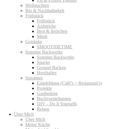
Eis & Frozen Yoghurt
Weihnachten
Bio & Nachhaltigkeit
Frühstück
Frühstück
Aufstriche
Brot & Brötchen
Müsli
Getränke
SMOOTHIETIME
Sonstige Backwerke
Sonstige Backwerke
Snacks
Gesund Backen
Herzhaftes
Sonstiges
Empfehlung (Café’s + Restaurant’s)
Projekte
Gastbeitrag
Buchvorstellungen
DIY – Do It Yourselfs
Reisen
Über Mich
Über Mich
Meine Küche