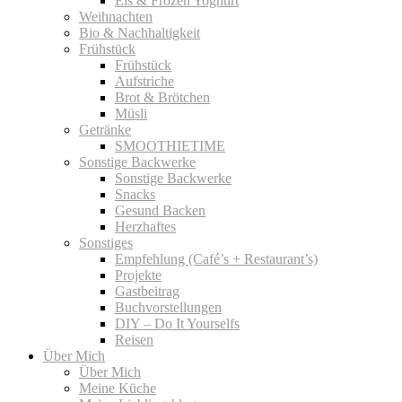
Eis & Frozen Yoghurt
Weihnachten
Bio & Nachhaltigkeit
Frühstück
Frühstück
Aufstriche
Brot & Brötchen
Müsli
Getränke
SMOOTHIETIME
Sonstige Backwerke
Sonstige Backwerke
Snacks
Gesund Backen
Herzhaftes
Sonstiges
Empfehlung (Café’s + Restaurant’s)
Projekte
Gastbeitrag
Buchvorstellungen
DIY – Do It Yourselfs
Reisen
Über Mich
Über Mich
Meine Küche