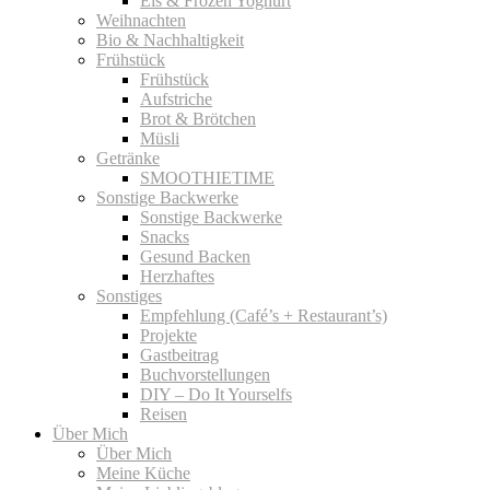
Eis & Frozen Yoghurt
Weihnachten
Bio & Nachhaltigkeit
Frühstück
Frühstück
Aufstriche
Brot & Brötchen
Müsli
Getränke
SMOOTHIETIME
Sonstige Backwerke
Sonstige Backwerke
Snacks
Gesund Backen
Herzhaftes
Sonstiges
Empfehlung (Café’s + Restaurant’s)
Projekte
Gastbeitrag
Buchvorstellungen
DIY – Do It Yourselfs
Reisen
Über Mich
Über Mich
Meine Küche