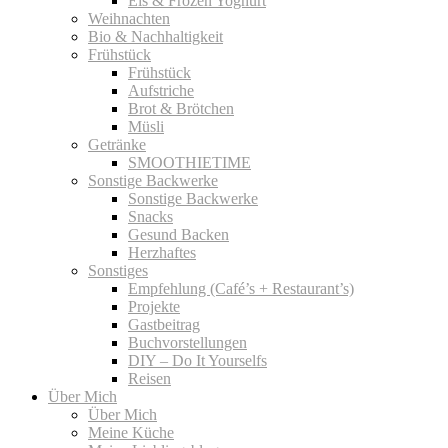
Eis & Frozen Yoghurt
Weihnachten
Bio & Nachhaltigkeit
Frühstück
Frühstück
Aufstriche
Brot & Brötchen
Müsli
Getränke
SMOOTHIETIME
Sonstige Backwerke
Sonstige Backwerke
Snacks
Gesund Backen
Herzhaftes
Sonstiges
Empfehlung (Café’s + Restaurant’s)
Projekte
Gastbeitrag
Buchvorstellungen
DIY – Do It Yourselfs
Reisen
Über Mich
Über Mich
Meine Küche