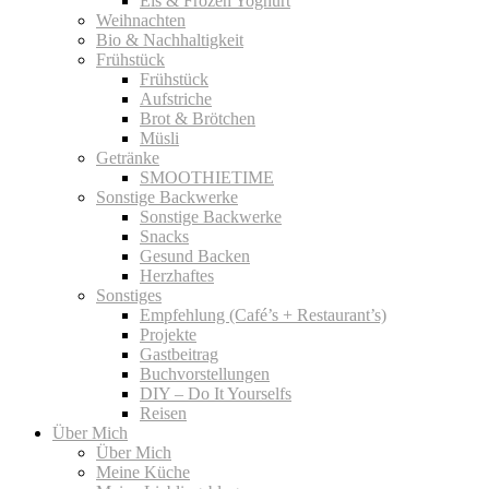
Eis & Frozen Yoghurt
Weihnachten
Bio & Nachhaltigkeit
Frühstück
Frühstück
Aufstriche
Brot & Brötchen
Müsli
Getränke
SMOOTHIETIME
Sonstige Backwerke
Sonstige Backwerke
Snacks
Gesund Backen
Herzhaftes
Sonstiges
Empfehlung (Café’s + Restaurant’s)
Projekte
Gastbeitrag
Buchvorstellungen
DIY – Do It Yourselfs
Reisen
Über Mich
Über Mich
Meine Küche