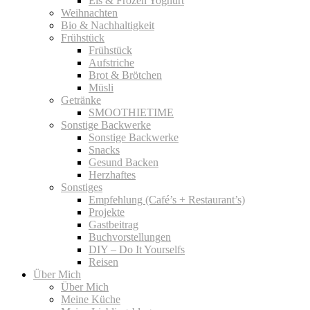
Eis & Frozen Yoghurt
Weihnachten
Bio & Nachhaltigkeit
Frühstück
Frühstück
Aufstriche
Brot & Brötchen
Müsli
Getränke
SMOOTHIETIME
Sonstige Backwerke
Sonstige Backwerke
Snacks
Gesund Backen
Herzhaftes
Sonstiges
Empfehlung (Café’s + Restaurant’s)
Projekte
Gastbeitrag
Buchvorstellungen
DIY – Do It Yourselfs
Reisen
Über Mich
Über Mich
Meine Küche