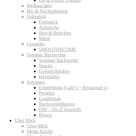
Eis & Frozen Yoghurt
Weihnachten
Bio & Nachhaltigkeit
Frühstück
Frühstück
Aufstriche
Brot & Brötchen
Müsli
Getränke
SMOOTHIETIME
Sonstige Backwerke
Sonstige Backwerke
Snacks
Gesund Backen
Herzhaftes
Sonstiges
Empfehlung (Café’s + Restaurant’s)
Projekte
Gastbeitrag
Buchvorstellungen
DIY – Do It Yourselfs
Reisen
Über Mich
Über Mich
Meine Küche