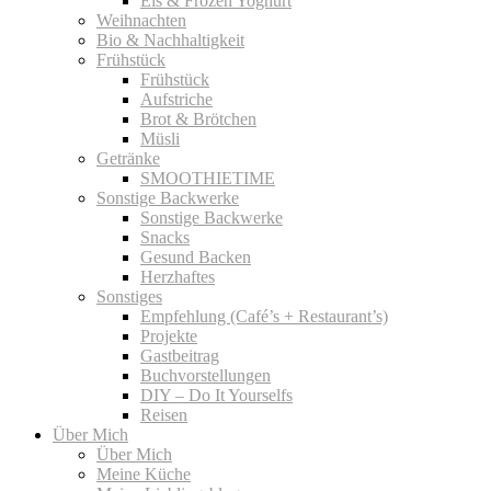
Eis & Frozen Yoghurt
Weihnachten
Bio & Nachhaltigkeit
Frühstück
Frühstück
Aufstriche
Brot & Brötchen
Müsli
Getränke
SMOOTHIETIME
Sonstige Backwerke
Sonstige Backwerke
Snacks
Gesund Backen
Herzhaftes
Sonstiges
Empfehlung (Café’s + Restaurant’s)
Projekte
Gastbeitrag
Buchvorstellungen
DIY – Do It Yourselfs
Reisen
Über Mich
Über Mich
Meine Küche