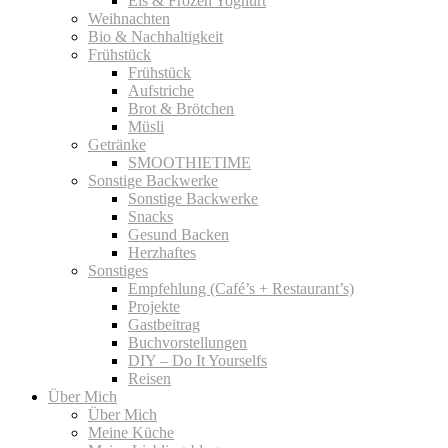
Eis & Frozen Yoghurt
Weihnachten
Bio & Nachhaltigkeit
Frühstück
Frühstück
Aufstriche
Brot & Brötchen
Müsli
Getränke
SMOOTHIETIME
Sonstige Backwerke
Sonstige Backwerke
Snacks
Gesund Backen
Herzhaftes
Sonstiges
Empfehlung (Café’s + Restaurant’s)
Projekte
Gastbeitrag
Buchvorstellungen
DIY – Do It Yourselfs
Reisen
Über Mich
Über Mich
Meine Küche