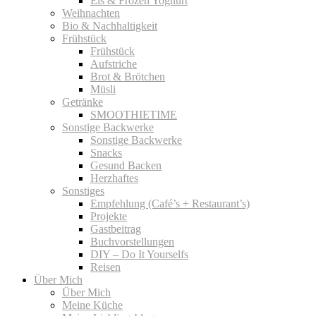
Eis & Frozen Yoghurt
Weihnachten
Bio & Nachhaltigkeit
Frühstück
Frühstück
Aufstriche
Brot & Brötchen
Müsli
Getränke
SMOOTHIETIME
Sonstige Backwerke
Sonstige Backwerke
Snacks
Gesund Backen
Herzhaftes
Sonstiges
Empfehlung (Café’s + Restaurant’s)
Projekte
Gastbeitrag
Buchvorstellungen
DIY – Do It Yourselfs
Reisen
Über Mich
Über Mich
Meine Küche