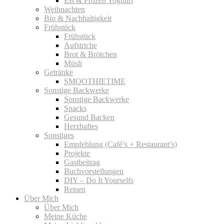
Eis & Frozen Yoghurt
Weihnachten
Bio & Nachhaltigkeit
Frühstück
Frühstück
Aufstriche
Brot & Brötchen
Müsli
Getränke
SMOOTHIETIME
Sonstige Backwerke
Sonstige Backwerke
Snacks
Gesund Backen
Herzhaftes
Sonstiges
Empfehlung (Café’s + Restaurant’s)
Projekte
Gastbeitrag
Buchvorstellungen
DIY – Do It Yourselfs
Reisen
Über Mich
Über Mich
Meine Küche