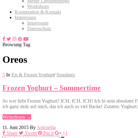
Meine Lieblingsblogs
Workshops
Kooperation & Kontakt
Impressum
Impressum
Datenschutz
Browsing Tag
Oreos
5
In
Eis & Frozen Yoghurt
/
Sonstiges
Frozen Yoghurt – Summertime
So wer liebt Frozen Yoghurt? ICH, ICH, ICH! Ich bi nein absoluter 
ich ganz stolz auf mich, das ich auch so viel Backe! Zutaten: Yog
Weiterlesen →
11. Juni 2015
By
Antonella
Share
Tweet
Pin it
+1