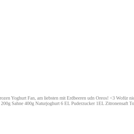
Frozen Yoghurt Fan, am liebsten mit Erdbeeren udn Oreos! <3 Wofür ni
hurt: 200g Sahne 400g Naturjoghurt 6 EL Puderzucker 1EL Zitronensaf