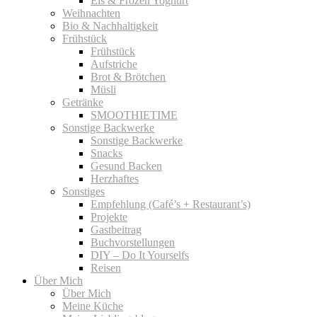
Eis & Frozen Yoghurt
Weihnachten
Bio & Nachhaltigkeit
Frühstück
Frühstück
Aufstriche
Brot & Brötchen
Müsli
Getränke
SMOOTHIETIME
Sonstige Backwerke
Sonstige Backwerke
Snacks
Gesund Backen
Herzhaftes
Sonstiges
Empfehlung (Café’s + Restaurant’s)
Projekte
Gastbeitrag
Buchvorstellungen
DIY – Do It Yourselfs
Reisen
Über Mich
Über Mich
Meine Küche