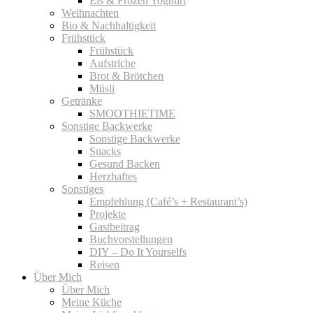
Eis & Frozen Yoghurt
Weihnachten
Bio & Nachhaltigkeit
Frühstück
Frühstück
Aufstriche
Brot & Brötchen
Müsli
Getränke
SMOOTHIETIME
Sonstige Backwerke
Sonstige Backwerke
Snacks
Gesund Backen
Herzhaftes
Sonstiges
Empfehlung (Café’s + Restaurant’s)
Projekte
Gastbeitrag
Buchvorstellungen
DIY – Do It Yourselfs
Reisen
Über Mich
Über Mich
Meine Küche