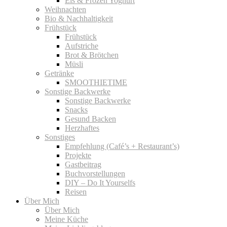
Eis & Frozen Yoghurt
Weihnachten
Bio & Nachhaltigkeit
Frühstück
Frühstück
Aufstriche
Brot & Brötchen
Müsli
Getränke
SMOOTHIETIME
Sonstige Backwerke
Sonstige Backwerke
Snacks
Gesund Backen
Herzhaftes
Sonstiges
Empfehlung (Café’s + Restaurant’s)
Projekte
Gastbeitrag
Buchvorstellungen
DIY – Do It Yourselfs
Reisen
Über Mich
Über Mich
Meine Küche